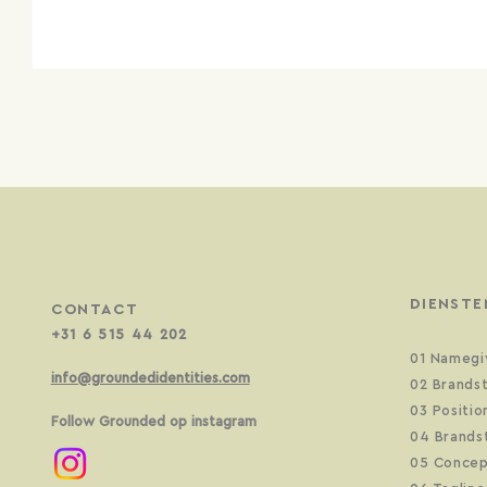
DIENSTE
CONTACT
+31 6 515 44 2
02
01 Namegi
info@groundedidentities.com
02 Brands
03 Positio
Follow Grounded op in
stagram
04 Brands
05 Concep