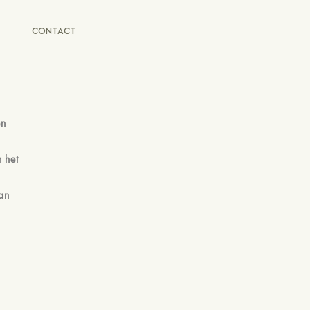
CONTACT
en
 het
an