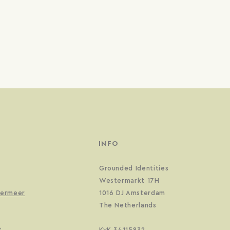
INFO
Grounded Identities
Westermarkt 17H
termeer
1016 DJ Amsterdam
The Netherlands
t
KvK 34115832