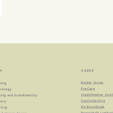
N
CASES
Bolder Group
ving
EyeCare
trategy
Stadstheater Zoe
ning and brandidentity
SoulCollective
tory
De Broodzaak
ting
Maarschalk Ligthar